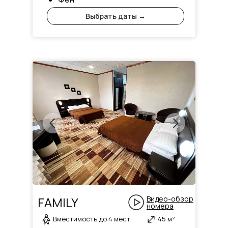
Выбрать даты →
FAMILY
Видео-обзор
номера
Вместимость до 4 мест
45 м²
Номер для ценителей комфорта и изящества каж