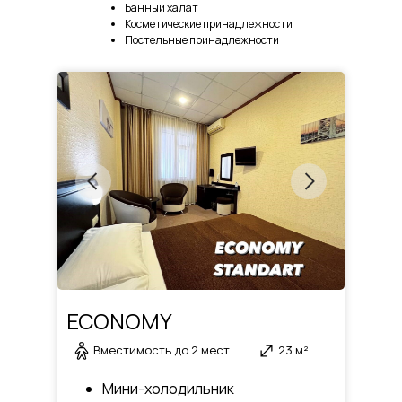
Банный халат
Косметические принадлежности
Постельные принадлежности
Room service
ECONOMY
Вместимость до 2 мест
23 м²
В каждом номере имеется спальная зона с двуспа
функциональным рабочим столом, мягкая зона, в
Мини-холодильник
шкаф, большое зеркало. Кроме того, во всех ном