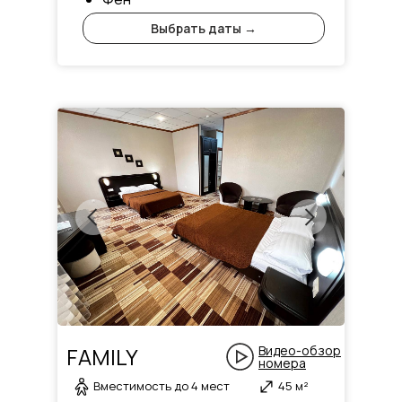
Выбрать даты →
FAMILY
Видео-обзор
номера
Вместимость до 4 мест
45 м²
Номер для ценителей комфорта и изящества каж