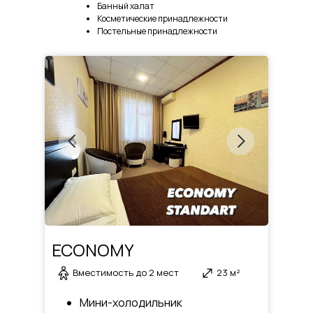
Банный халат
Косметические принадлежности
Постельные принадлежности
Room service
ECONOMY
Вместимость до 2 мест
23 м²
В каждом номере имеется спальная зона с двуспа
функциональным рабочим столом, мягкая зона, в
Мини-холодильник
шкаф, большое зеркало. Кроме того, во всех ном